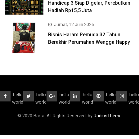
Handicap 3 Siap Digelar, Perebutkan
Hadiah Rp15,5 Juta
Jumat, 12 Juni 2026
Bisnis Haram Pemuda 32 Tahun
Berakhir Perumahan Wengga Happy
hello
hello
hello
hello
hello
hello
world
world
world
world
world
worl
© 2020 Barta. All Rights Reserved. by
RadiusTheme