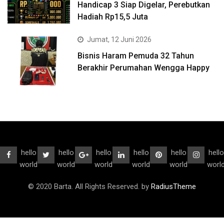
Handicap 3 Siap Digelar, Perebutkan
Hadiah Rp15,5 Juta
Jumat, 12 Juni 2026
Bisnis Haram Pemuda 32 Tahun
Berakhir Perumahan Wengga Happy
hello
hello
hello
hello
hello
hello
world
world
world
world
world
worl
© 2020 Barta. All Rights Reserved. by
RadiusTheme