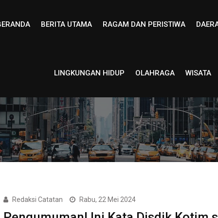
BERANDA
BERITA UTAMA
RAGAM DAN PERISTIWA
DAER
LINGKUNGAN HIDUP
OLAHRAGA
WISATA
Redaksi Catatan
Rabu, 22 Mei 2024
Pengumuman! Ini Kata Disdik Kotim s