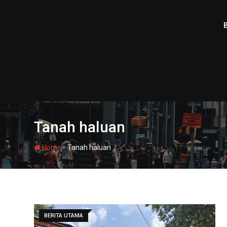
Skip
to
content
Tanah haluan
-
Home
Tanah haluan
BERITA UTAMA