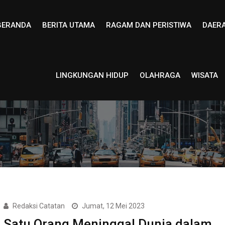
BERANDA
BERITA UTAMA
RAGAM DAN PERISTIWA
DAER
LINGKUNGAN HIDUP
OLAHRAGA
WISATA
Redaksi Catatan
Jumat, 12 Mei 2023
Satu Orang Meninggal Dunia dalam