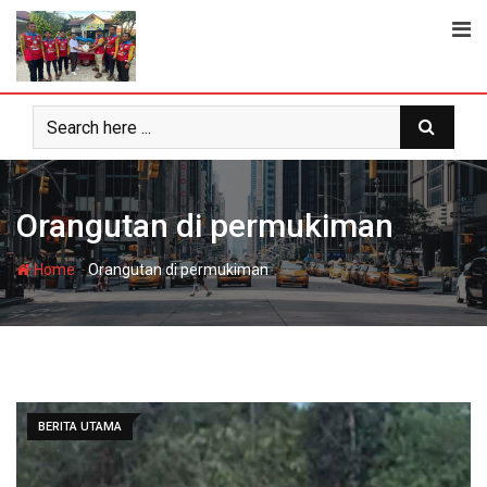
Skip
to
content
Orangutan di permukiman
-
Home
Orangutan di permukiman
BERITA UTAMA