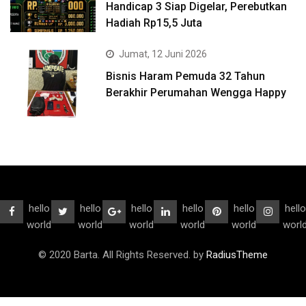
Handicap 3 Siap Digelar, Perebutkan
Hadiah Rp15,5 Juta
Jumat, 12 Juni 2026
Bisnis Haram Pemuda 32 Tahun
Berakhir Perumahan Wengga Happy
hello
hello
hello
hello
hello
hello
world
world
world
world
world
worl
© 2020 Barta. All Rights Reserved. by
RadiusTheme