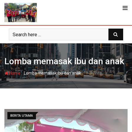
Skip
to
content
Lomba memasak ibu dan anak
-
Home
Lomba memasak ibu dan anak
BERITA UTAMA