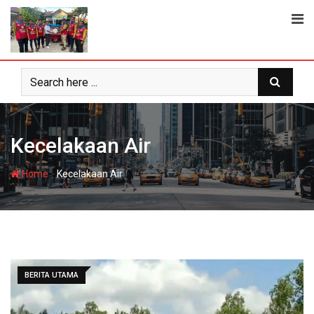
Skip
to
content
Kecelakaan Air
-
Home
Kecelakaan Air
BERITA UTAMA