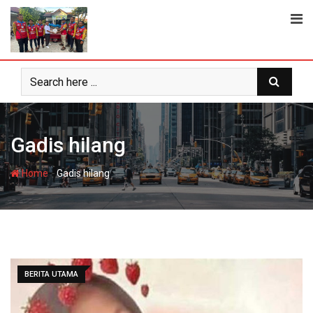
Skip
to
content
Gadis hilang
-
Home
Gadis hilang
BERITA UTAMA