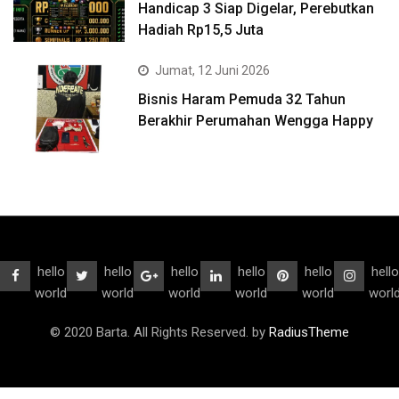
Handicap 3 Siap Digelar, Perebutkan
Hadiah Rp15,5 Juta
Jumat, 12 Juni 2026
Bisnis Haram Pemuda 32 Tahun
Berakhir Perumahan Wengga Happy
hello
hello
hello
hello
hello
hello
world
world
world
world
world
worl
© 2020 Barta. All Rights Reserved. by
RadiusTheme