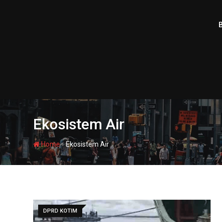
Skip
to
content
Ekosistem Air
-
Home
Ekosistem Air
DPRD KOTIM