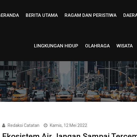
BERANDA
BERITA UTAMA
RAGAM DAN PERISTIWA
DAER
LINGKUNGAN HIDUP
OLAHRAGA
WISATA
Redaksi Catatan
Kamis, 12 Mei 2022
Ekosistem Air Jangan Sampai Terce