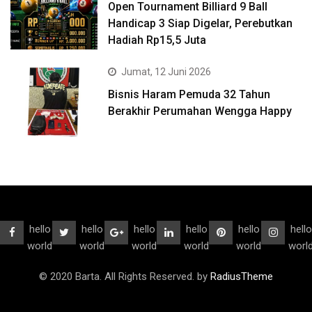
Open Tournament Billiard 9 Ball
Handicap 3 Siap Digelar, Perebutkan
Hadiah Rp15,5 Juta
Jumat, 12 Juni 2026
Bisnis Haram Pemuda 32 Tahun
Berakhir Perumahan Wengga Happy
hello
hello
hello
hello
hello
hello
world
world
world
world
world
worl
© 2020 Barta. All Rights Reserved. by
RadiusTheme