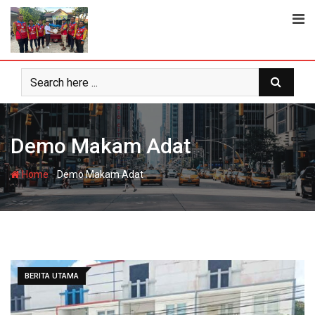
Skip
to
content
Demo Makam Adat
-
Home
Demo Makam Adat
BERITA UTAMA