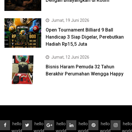
Dengan Bhayangkari di Kotim
Jumat, 19 Juni 2026
Open Tournament Billiard 9 Ball
Handicap 3 Siap Digelar, Perebutkan
Hadiah Rp15,5 Juta
Jumat, 12 Juni 2026
Bisnis Haram Pemuda 32 Tahun
Berakhir Perumahan Wengga Happy
hello
hello
hello
hello
hello
hello
world
world
world
world
world
worl