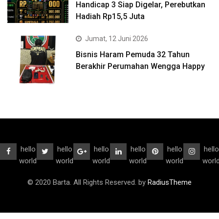
Handicap 3 Siap Digelar, Perebutkan
Hadiah Rp15,5 Juta
Jumat, 12 Juni 2026
Bisnis Haram Pemuda 32 Tahun
Berakhir Perumahan Wengga Happy
hello
hello
hello
hello
hello
hello
world
world
world
world
world
worl
© 2020 Barta. All Rights Reserved. by
RadiusTheme