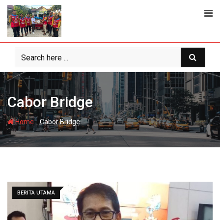
Skip
to
content
Cabor Bridge
-
Home
Cabor Bridge
BERITA UTAMA