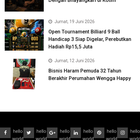
Dengan Bhayangkari di Kotim
Jumat, 19 Juni 2026
Open Tournament Billiard 9 Ball
Handicap 3 Siap Digelar, Perebutkan
Hadiah Rp15,5 Juta
Jumat, 12 Juni 2026
Bisnis Haram Pemuda 32 Tahun
Berakhir Perumahan Wengga Happy
hello
hello
hello
hello
hello
hello
world
world
world
world
world
worl