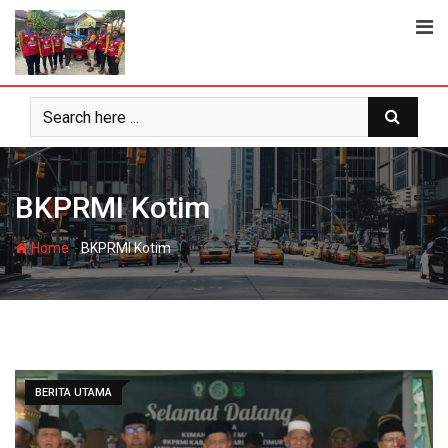
Skip
to
content
BKPRMI Kotim
-
Home
BKPRMI Kotim
BERITA UTAMA