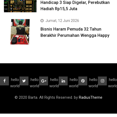
Handicap 3 Siap Digelar, Perebutkan
Hadiah Rp15,5 Juta
Jumat, 12 Juni 2026
Bisnis Haram Pemuda 32 Tahun
Berakhir Perumahan Wengga Happy
hello
hello
hello
hello
hello
hello
world
world
world
world
world
worl
© 2020 Barta. All Rights Reserved. by
RadiusTheme