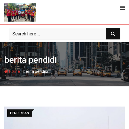
Skip
to
content
berita pendidi
-
Home
berita pendidi
PENDIDIKAN