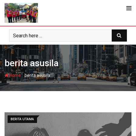
Skip
to
content
berita asusila
-
Home
berita asusila
BERITA UTAMA