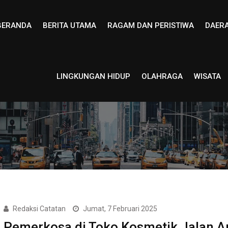
BERANDA
BERITA UTAMA
RAGAM DAN PERISTIWA
DAER
LINGKUNGAN HIDUP
OLAHRAGA
WISATA
Redaksi Catatan
Jumat, 7 Februari 2025
Pemerkosa di Toko Kosmetik Jalan 