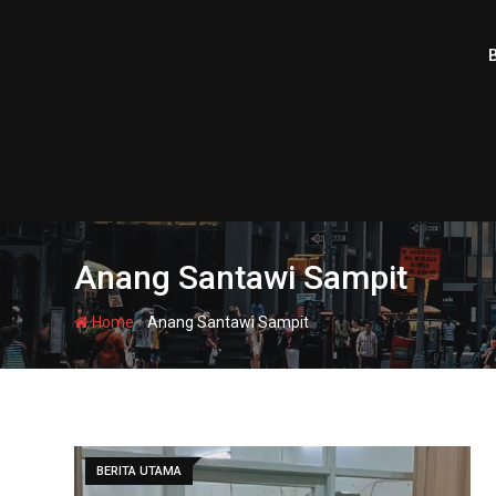
Skip
to
content
Anang Santawi Sampit
-
Home
Anang Santawi Sampit
BERITA UTAMA