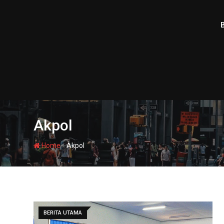
Skip
to
content
Akpol
-
Home
Akpol
BERITA UTAMA