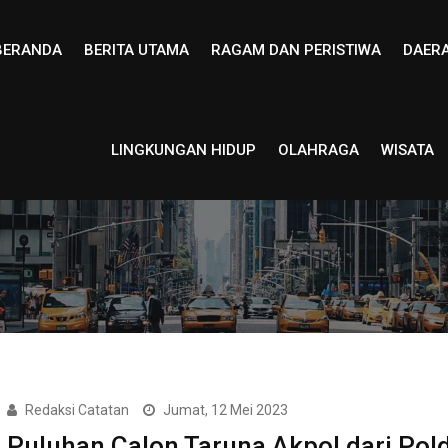
BERANDA
BERITA UTAMA
RAGAM DAN PERISTIWA
DAER
LINGKUNGAN HIDUP
OLAHRAGA
WISATA
Redaksi Catatan
Jumat, 12 Mei 2023
Puluhan Calon Taruna Akpol dari Pol