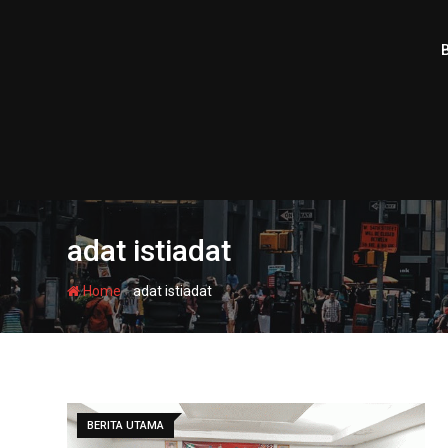
Skip
to
content
adat istiadat
-
Home
adat istiadat
BERITA UTAMA