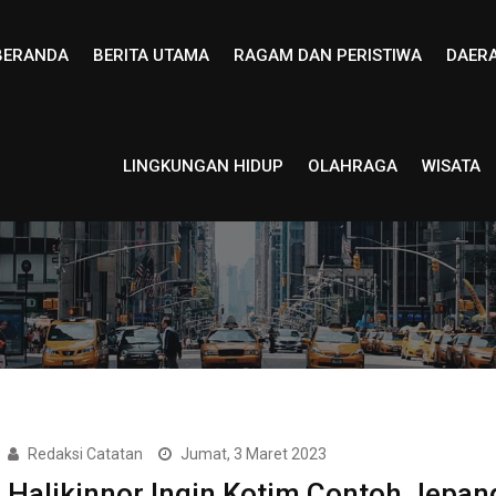
BERANDA
BERITA UTAMA
RAGAM DAN PERISTIWA
DAER
LINGKUNGAN HIDUP
OLAHRAGA
WISATA
Redaksi Catatan
Jumat, 3 Maret 2023
Halikinnor Ingin Kotim Contoh Jepan