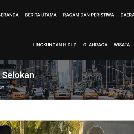
BERANDA
BERITA UTAMA
RAGAM DAN PERISTIWA
DAER
LINGKUNGAN HIDUP
OLAHRAGA
WISATA
e Selokan
kan