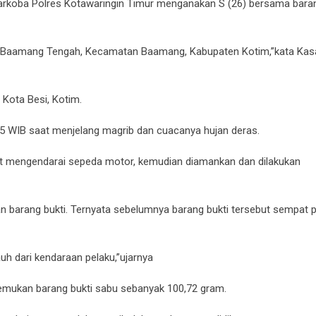
rkoba Polres Kotawaringin Timur menganakan S (26) bersama baran
 Baamang Tengah, Kecamatan Baamang, Kabupaten Kotim,”kata Kas
Kota Besi, Kotim.
35 WIB saat menjelang magrib dan cuacanya hujan deras.
aat mengendarai sepeda motor, kemudian diamankan dan dilakukan
 barang bukti. Ternyata sebelumnya barang bukti tersebut sempat 
uh dari kendaraan pelaku,”ujarnya
nemukan barang bukti sabu sebanyak 100,72 gram.