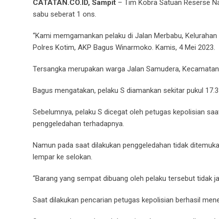
CATATAN.CO.ID, Sampit
– Tim Kobra Satuan Reserse Na
sabu seberat 1 ons.
“Kami memgamankan pelaku di Jalan Merbabu, Kelurahan
Polres Kotim, AKP Bagus Winarmoko. Kamis, 4 Mei 2023.
Tersangka merupakan warga Jalan Samudera, Kecamatan 
Bagus mengatakan, pelaku S diamankan sekitar pukul 17.
Sebelumnya, pelaku S dicegat oleh petugas kepolisian s
penggeledahan terhadapnya.
Namun pada saat dilakukan penggeledahan tidak ditemukan
lempar ke selokan.
“Barang yang sempat dibuang oleh pelaku tersebut tidak ja
Saat dilakukan pencarian petugas kepolisian berhasil me