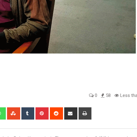
0
58
Less tha
edIn
Whatsapp
StumbleUpon
Tumblr
Pinterest
Reddit
Share
Print
via
Email