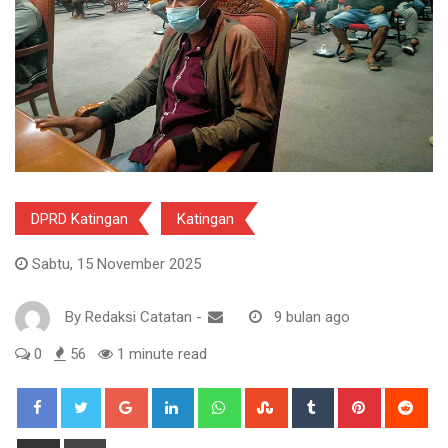
DPRD Katingan
Katingan
Sabtu, 15 November 2025
By
Redaksi Catatan
-
9 bulan ago
0
56
1 minute read
Google+
LinkedIn
Whatsapp
StumbleUpon
Tumblr
Pinterest
Red