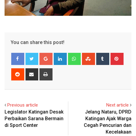
You can share this post!
Google+
LinkedIn
Whatsapp
StumbleUpon
Tumblr
Pinter
Reddit
Share
Print
via
Email
Previous article
Next article
Legislator Katingan Desak
Jelang Nataru, DPRD
Perbaikan Sarana Bermain
Katingan Ajak Warga
di Sport Center
Cegah Pencurian dan
Kecelakaan