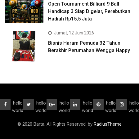
Open Tournament Billiard 9 Ball
Handicap 3 Siap Digelar, Perebutkan
Hadiah Rp15,5 Juta
Jumat, 12 Juni 2026
Bisnis Haram Pemuda 32 Tahun
Berakhir Perumahan Wengga Happy
hello
hello
hello
hello
hello
hello
world
world
world
world
world
worl
© 2020 Barta. All Rights Reserved. by
RadiusTheme