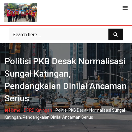
Skip
to
content
Politisi PKB Desak Normalisasi
Sungai Katingan,
Pendangkalan Dinilai Ancaman
Serius
-
-
Home
DPRD Katingan
Politisi PKB Desak Normalisasi Sungai
Katingan, Pendangkalan Dinilai Ancaman Serius