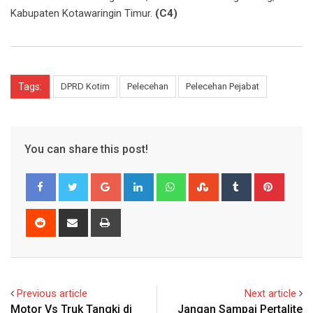
Kabupaten Kotawaringin Timur.
(C4)
Tags:
DPRD Kotim
Pelecehan
Pelecehan Pejabat
You can share this post!
Google+
LinkedIn
Whatsapp
StumbleUpon
Tumblr
Pinter
Reddit
Share
Print
via
Email
Previous article
Next article
Motor Vs Truk Tangki di
Jangan Sampai Pertalite