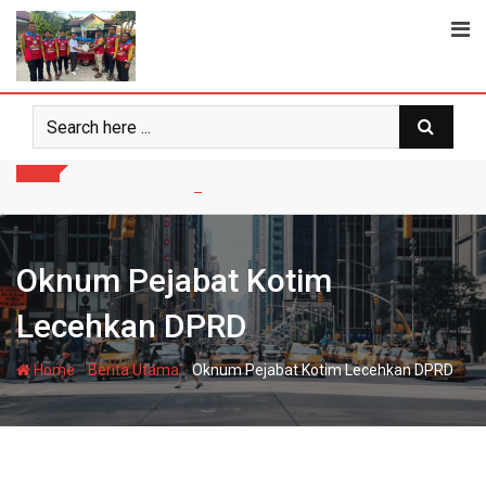
Skip
to
content
Oknum Pejabat Kotim
Lecehkan DPRD
-
-
Home
Berita Utama
Oknum Pejabat Kotim Lecehkan DPRD