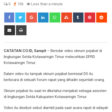
0
106
Less than a minute
Google+
LinkedIn
Whatsapp
StumbleUpon
Tumblr
Pinterest
Red
Share
Print
via
Email
CATATAN.CO.ID, Sampit
– Beredar video oknum pejabat di
lingkungan Setda Kotawaringin Timur melecehkan DPRD
Kotawaringin Timur.
Dalam video itu tampak oknum pejabat berinisial DS itu
berbicara di sebuah forum rapat yang dihadiri sejumlah orang.
Oknum pejabat itu saat ini diketahui menjabat sebagai asissten
di lingkungan Setda Kabupaten Kotawaringin Timur.
Video itu disebut-sebut diambil pada saat acara rapat di wilayah