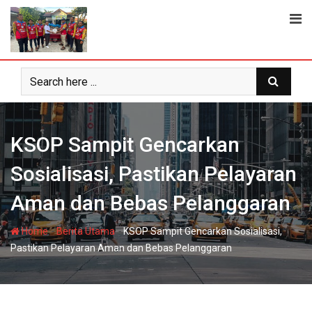
Skip
to
content
KSOP Sampit Gencarkan
Sosialisasi, Pastikan Pelayaran
Aman dan Bebas Pelanggaran
-
-
Home
Berita Utama
KSOP Sampit Gencarkan Sosialisasi,
Pastikan Pelayaran Aman dan Bebas Pelanggaran