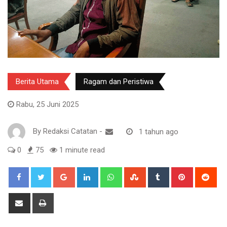
Berita Utama
Ragam dan Peristiwa
Rabu, 25 Juni 2025
By
Redaksi Catatan
-
1 tahun ago
0
75
1 minute read
Google+
LinkedIn
Whatsapp
StumbleUpon
Tumblr
Pinterest
Red
Share
Print
via
Email