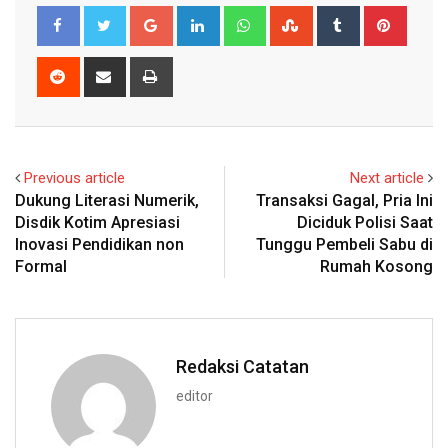
Google+
LinkedIn
Whatsapp
StumbleUpon
Tumblr
Pinter
Reddit
Share
Print
via
Email
Previous article
Next article
Dukung Literasi Numerik,
Transaksi Gagal, Pria Ini
Disdik Kotim Apresiasi
Diciduk Polisi Saat
Inovasi Pendidikan non
Tunggu Pembeli Sabu di
Formal
Rumah Kosong
Redaksi Catatan
editor