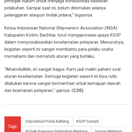
penegak hukum untuk menjaga kondusivitas kawasan
pelabuhan. Sampai saat ini, belum ditemukan adanya
pelanggaran ataupun tindak pidana,” tegasnya.
Ketua Indonesian National Shipowners Association (INSA)
Kabupaten Kotim, Bachtiar, turut mengapresiasi upaya KSOP
dalam menyosialisasikan keselamatan pelayaran. Menurutnya,
kegiatan seperti ini sangat membantu para pelaku usaha
memahami dan mematuhi aturan yang berlaku.
“Alhamdulillah, ini sangat bagus. Kami jadi makin paham soal
aturan keselamatan. Semoga kegiatan seperti ini bisa rutin
dilakukan karena sangat bermanfaat untuk kemajuan daerah
dan keamanan pelayaran,” ujarnya. (
C20)
Dirpolairud Polda Kalteng
KSOP Sampit
Tags:
Polsek Kawasan Pelabuhan Mentaya
Sungai Mentaya