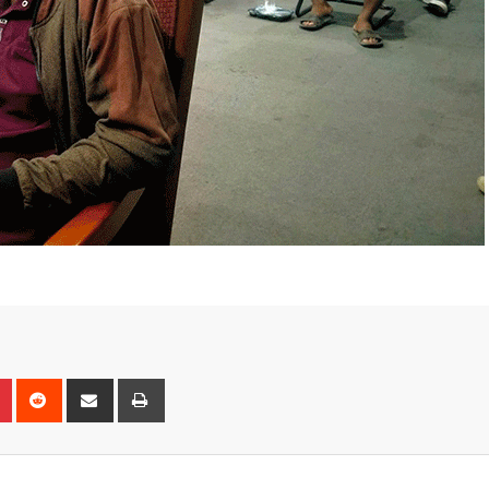
n
r
Pinterest
Reddit
Share
Print
via
Email