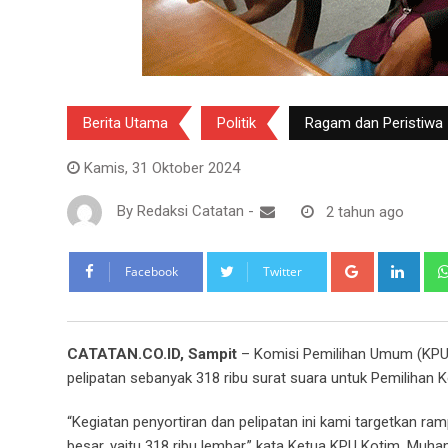
Berita Utama
Politik
Ragam dan Peristiwa
Kamis, 31 Oktober 2024
By
Redaksi Catatan
-
2 tahun ago
Google+
Link
Facebook
Twitter
CATATAN.CO.ID, Sampit
– Komisi Pemilihan Umum (KPU)
pelipatan sebanyak 318 ribu surat suara untuk Pemilihan Ke
“Kegiatan penyortiran dan pelipatan ini kami targetkan r
besar, yaitu 318 ribu lembar,” kata Ketua KPU Kotim, Muh