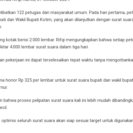
melibatkan 122 petugas dari masyarakat umum. Pada hari pertama, pe
ati dan Wakil Bupati Kotim, yang akan dilanjutkan dengan surat suar
h.
ng kotak berisi 2.000 lembar. Rifqi mengungkapkan bahwa setiap pe
itar 4.000 lembar surat suara dalam tiga hari.
n pekerjaan ini dapat terselesaikan tepat waktu tanpa mengorbankan
a honor Rp 325 per lembar untuk surat suara bupati dan wakil bupati
nur.
n bahwa proses pelipatan surat suara kali ini lebih mudah dibanding
cil.
optimis seluruh surat suara akan siap sesuai target untuk digunakan