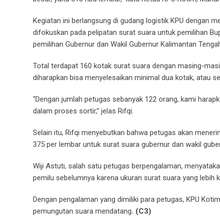
Kegiatan ini berlangsung di gudang logistik KPU dengan 
difokuskan pada pelipatan surat suara untuk pemilihan Bup
pemilihan Gubernur dan Wakil Gubernur Kalimantan Tenga
Total terdapat 160 kotak surat suara dengan masing-masi
diharapkan bisa menyelesaikan minimal dua kotak, atau sek
“Dengan jumlah petugas sebanyak 122 orang, kami harapka
dalam proses sortir,” jelas Rifqi.
Selain itu, Rifqi menyebutkan bahwa petugas akan menerim
375 per lembar untuk surat suara gubernur dan wakil guber
Wiji Astuti, salah satu petugas berpengalaman, menyataka
pemilu sebelumnya karena ukuran surat suara yang lebih ke
Dengan pengalaman yang dimiliki para petugas, KPU Kotim 
pemungutan suara mendatang
. (C3)