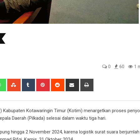
0
60
1 m
edIn
Whatsapp
StumbleUpon
Tumblr
Pinterest
Reddit
Share
Print
via
Email
 Kabupaten Kotawaringin Timur (Kotim) menargetkan proses penyor
pala Daerah (Pilkada) selesai dalam waktu tiga hari.
ampung hingga 2 November 2024, karena logistik surat suara berjumla
ammad Rifqi, Kamis, 31 Oktober 2024.