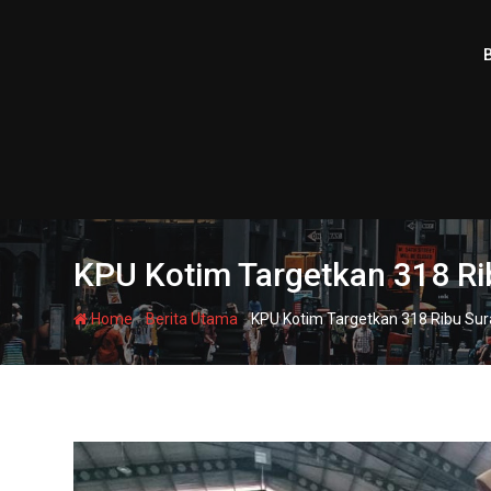
Skip
to
content
KPU Kotim Targetkan 318 Rib
-
-
Home
Berita Utama
KPU Kotim Targetkan 318 Ribu Sura