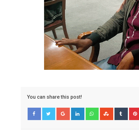
You can share this post!
Google+
LinkedIn
Whatsapp
StumbleUpo
Tumbl
Facebook
Twitter