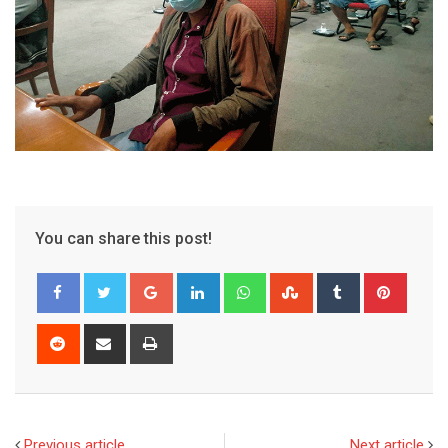
You can share this post!
Google+
LinkedIn
Whatsapp
StumbleUpon
Tumblr
Pinter
Reddit
Share
Print
via
Email
Previous article
Next article