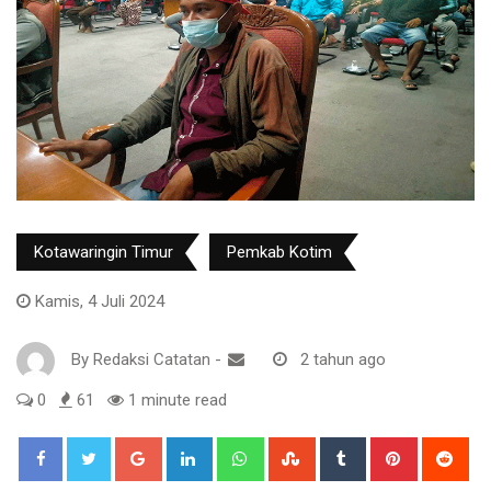
Kotawaringin Timur
Pemkab Kotim
Kamis, 4 Juli 2024
By
Redaksi Catatan
-
2 tahun ago
0
61
1 minute read
Google+
LinkedIn
Whatsapp
StumbleUpon
Tumblr
Pinterest
Red