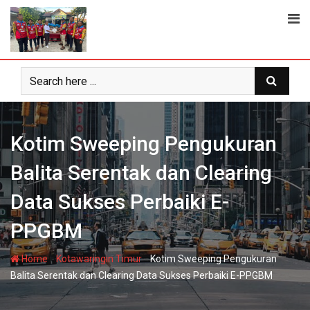
Skip
to
content
Kotim Sweeping Pengukuran
Balita Serentak dan Clearing
Data Sukses Perbaiki E-
PPGBM
-
-
Home
Kotawaringin Timur
Kotim Sweeping Pengukuran
Balita Serentak dan Clearing Data Sukses Perbaiki E-PPGBM