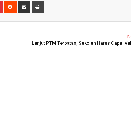
n
r
Pinterest
Reddit
Share
Print
via
Email
N
Lanjut PTM Terbatas, Sekolah Harus Capai Va