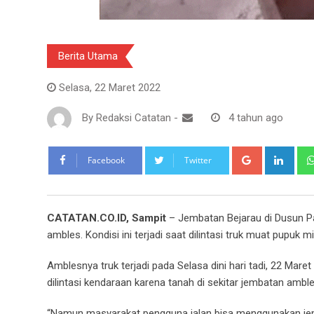
Berita Utama
Selasa, 22 Maret 2022
By
Redaksi Catatan
-
4 tahun ago
Google+
Link
Facebook
Twitter
CATATAN.CO.ID, Sampit
– Jembatan Bejarau di Dusun P
ambles. Kondisi ini terjadi saat dilintasi truk muat pupuk m
Amblesnya truk terjadi pada Selasa dini hari tadi, 22 Mare
dilintasi kendaraan karena tanah di sekitar jembatan amble
“Namun masyarakat pengguna jalan bisa menggunakan jemb