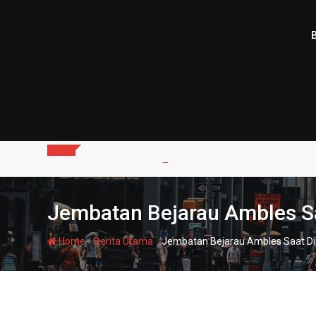
Skip
to
content
Jembatan Bejarau Ambles Sa
-
-
Home
Berita Utama
Jembatan Bejarau Ambles Saat Dil