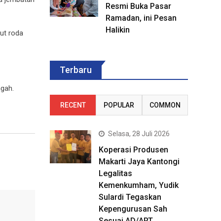
Resmi Buka Pasar
Ramadan, ini Pesan
Halikin
ut roda
Terbaru
ngah.
RECENT
POPULAR
COMMON
Selasa, 28 Juli 2026
Koperasi Produsen
Makarti Jaya Kantongi
Legalitas
Kemenkumham, Yudik
Sulardi Tegaskan
Kepengurusan Sah
Sesuai AD/ART