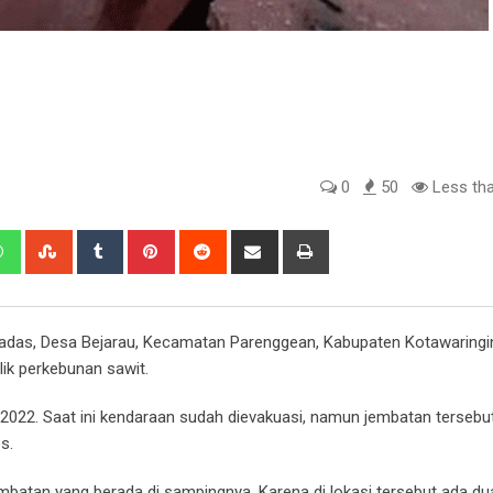
0
50
Less tha
edIn
Whatsapp
StumbleUpon
Tumblr
Pinterest
Reddit
Share
Print
via
Email
adas, Desa Bejarau, Kecamatan Parenggean, Kabupaten Kotawaringi
ilik perkebunan sawit.
t 2022. Saat ini kendaraan sudah dievakuasi, namun jembatan tersebut
s.
atan yang berada di sampingnya. Karena di lokasi tersebut ada du