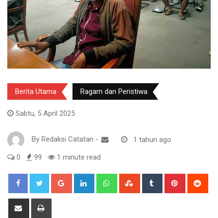
Berita Utama
Ragam dan Peristiwa
Sabtu, 5 April 2025
By
Redaksi Catatan
-
1 tahun ago
0
99
1 minute read
Google+
LinkedIn
Whatsapp
StumbleUpon
Tumblr
Pinterest
Red
Share
Print
via