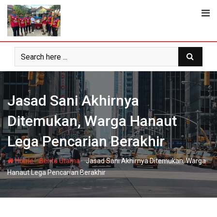
Skip
to
content
Jasad Sani Akhirnya
Ditemukan, Warga Hanaut
Lega Pencarian Berakhir
-
-
Home
Berita Utama
Jasad Sani Akhirnya Ditemukan, Warga
Hanaut Lega Pencarian Berakhir