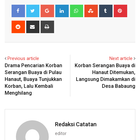
Google+
LinkedIn
Whatsapp
StumbleUpon
Tumblr
Pinter
Reddit
Share
Print
via
Email
Previous article
Next article
Drama Pencarian Korban
Korban Serangan Buaya di
Serangan Buaya di Pulau
Hanaut Ditemukan,
Hanaut, Buaya Tunjukkan
Langsung Dimakamkan di
Korban, Lalu Kembali
Desa Babaung
Menghilang
Redaksi Catatan
editor