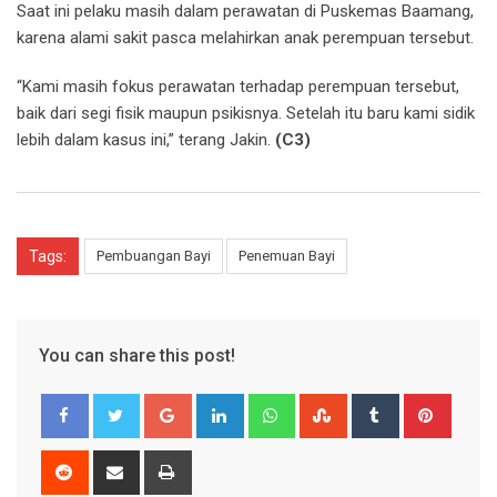
Saat ini pelaku masih dalam perawatan di Puskemas Baamang,
karena alami sakit pasca melahirkan anak perempuan tersebut.
“Kami masih fokus perawatan terhadap perempuan tersebut,
baik dari segi fisik maupun psikisnya. Setelah itu baru kami sidik
lebih dalam kasus ini,” terang Jakin.
(C3)
Tags:
Pembuangan Bayi
Penemuan Bayi
You can share this post!
Google+
LinkedIn
Whatsapp
StumbleUpon
Tumblr
Pinter
Reddit
Share
Print
via