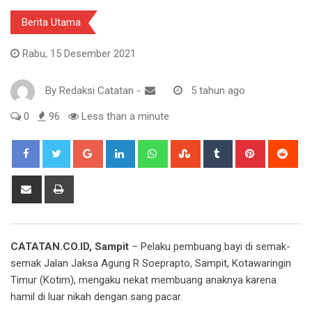
Berita Utama
Rabu, 15 Desember 2021
By
Redaksi Catatan
-
5 tahun ago
0
96
Less than a minute
Google+
LinkedIn
Whatsapp
StumbleUpon
Tumblr
Pinterest
Red
Share
Print
via
Email
CATATAN.CO.ID, Sampit
– Pelaku pembuang bayi di semak-
semak Jalan Jaksa Agung R Soeprapto, Sampit, Kotawaringin
Timur (Kotim), mengaku nekat membuang anaknya karena
hamil di luar nikah dengan sang pacar.