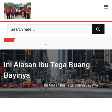
Skip
to
content
Ini Alasan Ibu Tega Buang
Bayinya
-
-
Home
Berita Utama
Ini Alasan Ibu Tega Buang Bayinya