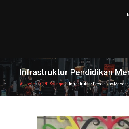
Skip
to
content
Infrastruktur Pendidikan Me
-
-
Home
DPRD Katingan
Infrastruktur Pendidikan Mendes