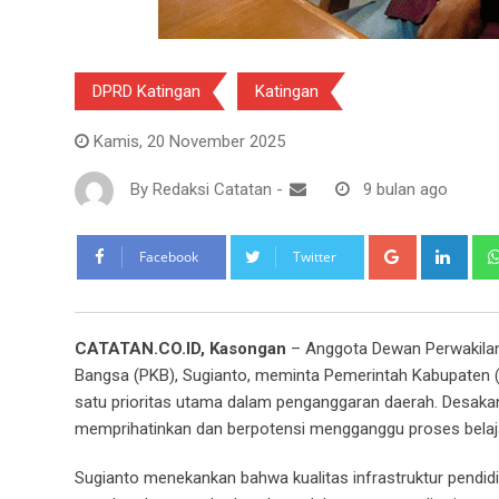
DPRD Katingan
Katingan
Kamis, 20 November 2025
By
Redaksi Catatan
-
9 bulan ago
Google+
Link
Facebook
Twitter
CATATAN.CO.ID, Kasongan
– Anggota Dewan Perwakilan 
Bangsa (PKB), Sugianto, meminta Pemerintah Kabupaten (
satu prioritas utama dalam penganggaran daerah. Desakan i
memprihatinkan dan berpotensi mengganggu proses belaj
Sugianto menekankan bahwa kualitas infrastruktur pendid