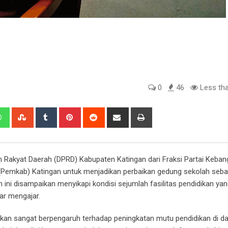
0
46
Less tha
edIn
Whatsapp
StumbleUpon
Tumblr
Pinterest
Reddit
Share
Print
via
Email
Rakyat Daerah (DPRD) Kabupaten Katingan dari Fraksi Partai Keban
Pemkab) Katingan untuk menjadikan perbaikan gedung sekolah seba
ni disampaikan menyikapi kondisi sejumlah fasilitas pendidikan yang
ar mengajar.
ikan sangat berpengaruh terhadap peningkatan mutu pendidikan di d