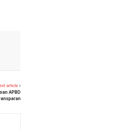
ext article
asan APBD
Transparan