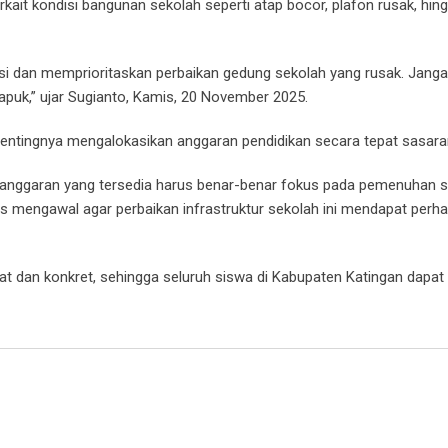
rkait kondisi bangunan sekolah seperti atap bocor, plafon rusak, hin
i dan memprioritaskan perbaikan gedung sekolah yang rusak. Jang
apuk,” ujar Sugianto, Kamis, 20 November 2025.
n pentingnya mengalokasikan anggaran pendidikan secara tepat sasara
u, anggaran yang tersedia harus benar-benar fokus pada pemenuhan 
 mengawal agar perbaikan infrastruktur sekolah ini mendapat perha
t dan konkret, sehingga seluruh siswa di Kabupaten Katingan dapat 