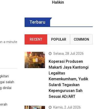
Halikin
Terbaru
RECENT
POPULAR
COMMON
n a minute
Selasa, 28 Juli 2026
Koperasi Produsen
Makarti Jaya Kantongi
Legalitas
gkitan
Kemenkumham, Yudik
gai salah
Sulardi Tegaskan
 dinilai
Kepengurusan Sah
Sesuai AD/ART
aerah
Kamis, 2 Juli 2026