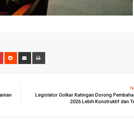
n
r
Pinterest
Reddit
Share
Print
via
Email
N
tanian
Legislator Golkar Katingan Dorong Pembah
2026 Lebih Konstruktif dan 