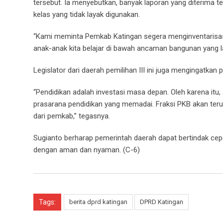
tersebut. Ia menyebutkan, banyak laporan yang diterima te
kelas yang tidak layak digunakan.
“Kami meminta Pemkab Katingan segera menginventarisas
anak-anak kita belajar di bawah ancaman bangunan yang l
Legislator dari daerah pemilihan III ini juga mengingatka
“Pendidikan adalah investasi masa depan. Oleh karena it
prasarana pendidikan yang memadai. Fraksi PKB akan terus
dari pemkab,” tegasnya.
Sugianto berharap pemerintah daerah dapat bertindak cepa
dengan aman dan nyaman. (C-6)
Tags:
berita dprd katingan
DPRD Katingan