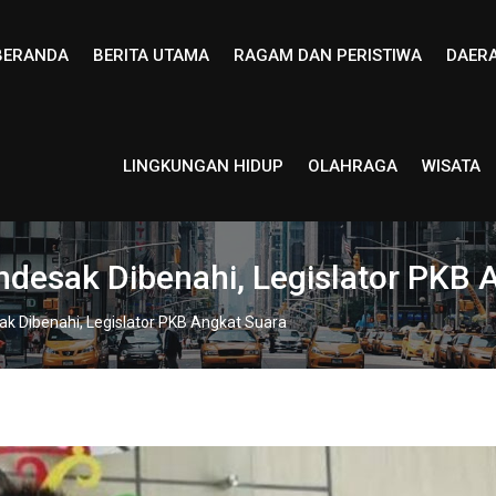
BERANDA
BERITA UTAMA
RAGAM DAN PERISTIWA
DAER
LINGKUNGAN HIDUP
OLAHRAGA
WISATA
ndesak Dibenahi, Legislator PKB 
ak Dibenahi, Legislator PKB Angkat Suara