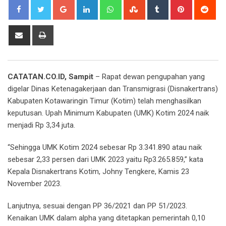
Google+
LinkedIn
Whatsapp
StumbleUpon
Tumblr
Pinterest
Red
Share
Print
via
Email
CATATAN.CO.ID, Sampit
– Rapat dewan pengupahan yang
digelar Dinas Ketenagakerjaan dan Transmigrasi (Disnakertrans)
Kabupaten Kotawaringin Timur (Kotim) telah menghasilkan
keputusan. Upah Minimum Kabupaten (UMK) Kotim 2024 naik
menjadi Rp 3,34 juta.
“Sehingga UMK Kotim 2024 sebesar Rp 3.341.890 atau naik
sebesar 2,33 persen dari UMK 2023 yaitu Rp3.265.859,” kata
Kepala Disnakertrans Kotim, Johny Tengkere, Kamis 23
November 2023.
Lanjutnya, sesuai dengan PP 36/2021 dan PP 51/2023.
Kenaikan UMK dalam alpha yang ditetapkan pemerintah 0,10