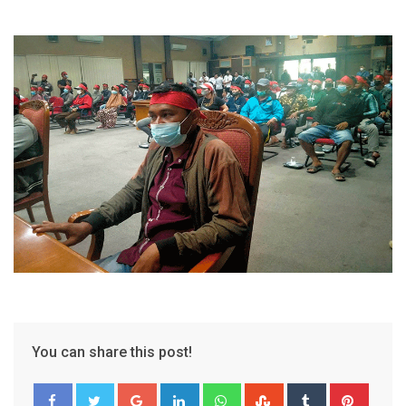
You can share this post!
Google+
LinkedIn
Whatsapp
StumbleUpon
Tumblr
Pinter