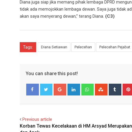
Diana juga siap jika memang pihak lembaga DPRD mengund
tidak ada memojokkan lembaga dewan. Saya juga tidak ad
akan saya menyerang dewan,” terang Diana.
(C3)
Tags:
Diana Setiawan
Pelecehan
Pelecehan Pejabat
You can share this post!
Google+
LinkedIn
Whatsapp
StumbleUpo
Tumbl
Facebook
Twitter
Previous article
Korban Tewas Kecelakaan di HM Arsyad Merupakan