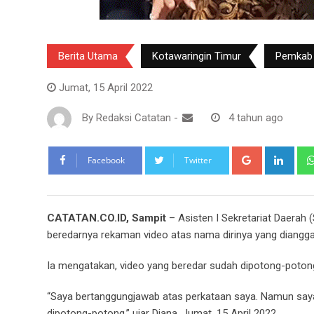
Berita Utama
Kotawaringin Timur
Pemkab
Jumat, 15 April 2022
By
Redaksi Catatan
-
4 tahun ago
Google+
Link
Facebook
Twitter
CATATAN.CO.ID, Sampit
– Asisten I Sekretariat Daerah 
beredarnya rekaman video atas nama dirinya yang diang
Ia mengatakan, video yang beredar sudah dipotong-potong
“Saya bertanggungjawab atas perkataan saya. Namun say
dipotong-potong,” ujar Diana, Jumat, 15 April 2022.