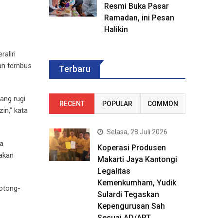
Resmi Buka Pasar
Ramadan, ini Pesan
Halikin
aliri
lan tembus
Terbaru
ang rugi
RECENT
POPULAR
COMMON
in,” kata
Selasa, 28 Juli 2026
ya
Koperasi Produsen
 akan
Makarti Jaya Kantongi
Legalitas
Kemenkumham, Yudik
potong-
Sulardi Tegaskan
Kepengurusan Sah
Sesuai AD/ART