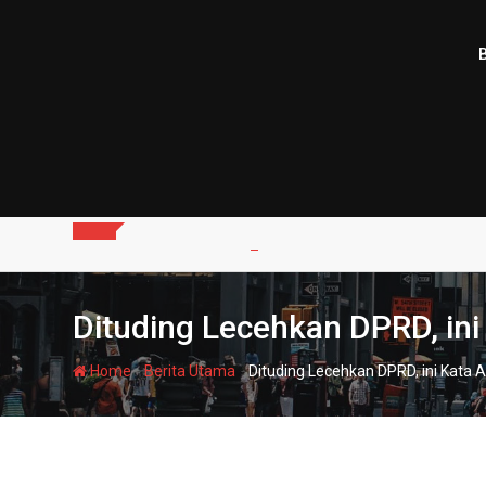
Skip
to
content
Dituding Lecehkan DPRD, ini
-
-
Home
Berita Utama
Dituding Lecehkan DPRD, ini Kata 