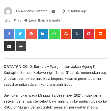
By
Redaksi Catatan
-
5 tahun ago
0
95
Less than a minute
Google+
LinkedIn
Whatsapp
StumbleUpon
Tumblr
Pinterest
Red
Share
Print
via
Email
CATATAN.CO.ID, Sampit
– Warga Jalan Jaksa Agung R
Suprapto, Sampit, Kotawaringin Timur (Kotim), menemukan bayi
di dalam semak-semak. Bayi berjenis kelamin perempuan ini
saat ditemukan dalam kondisi masih hidup.
Bayi ditemukan pada Minggu, 12 Desember 2021. Tidak lama
setelah penemuan tersebut bayi malang ini kemudian dibawa ke
RSUD dr Murjani Sampit untuk menjalani perawatan medis.