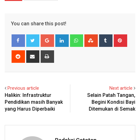
You can share this post!
Google+
LinkedIn
Whatsapp
StumbleUpon
Tumblr
Pinter
Reddit
Share
Print
via
Email
Previous article
Next article
Halikin: Infrastruktur
Selain Patah Tangan,
Pendidikan masih Banyak
Begini Kondisi Bayi
yang Harus Diperbaiki
Ditemukan di Semak