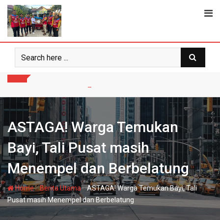
Skip
to
content
ASTAGA! Warga Temukan
Bayi, Tali Pusat masih
Menempel dan Berbelatung
-
-
Home
Berita Utama
ASTAGA! Warga Temukan Bayi, Tali
Pusat masih Menempel dan Berbelatung