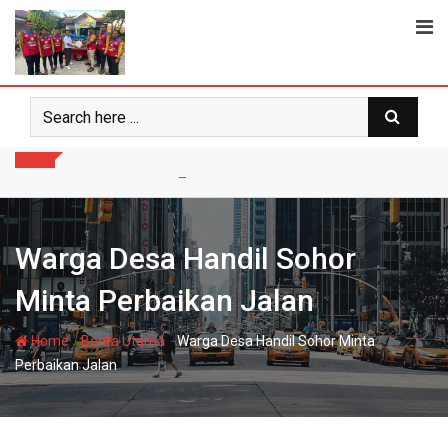
Skip
to
content
Warga Desa Handil Sohor
Minta Perbaikan Jalan
-
-
Home
Berita Utama
Warga Desa Handil Sohor Minta
Perbaikan Jalan