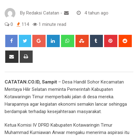
By
Redaksi Catatan
-
4 tahun ago
0
114
1 minute read
Google+
LinkedIn
Whatsapp
StumbleUpon
Tumblr
Pinterest
Red
Share
Print
via
Email
CATATAN.CO.ID, Sampit
– Desa Handil Sohor Kecamatan
Mentaya Hilir Selatan meminta Pemerintah Kabupaten
Kotawaringin Timur memperbaiki jalan di desa mereka.
Harapannya agar kegiatan ekonomi semakin lancar sehingga
berdampak terhadap kesejahteraan masyarakat.
Ketua Komisi IV DPRD Kabupaten Kotawaringin Timur
Muhammad Kurniawan Anwar mengaku menerima aspirasi itu