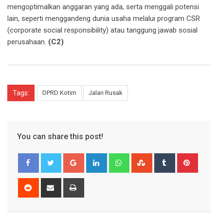
mengoptimalkan anggaran yang ada, serta menggali potensi
lain, seperti menggandeng dunia usaha melalui program CSR
(corporate social responsibility) atau tanggung jawab sosial
perusahaan.
(C2)
Tags:
DPRD Kotim
Jalan Rusak
You can share this post!
Google+
LinkedIn
Whatsapp
StumbleUpon
Tumblr
Pinter
Reddit
Share
Print
via
Email