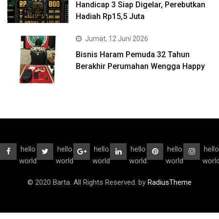
Handicap 3 Siap Digelar, Perebutkan
Hadiah Rp15,5 Juta
Jumat, 12 Juni 2026
Bisnis Haram Pemuda 32 Tahun
Berakhir Perumahan Wengga Happy
hello
hello
hello
hello
hello
hello
world
world
world
world
world
worl
© 2020 Barta. All Rights Reserved. by
RadiusTheme