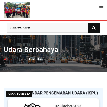
Skip
to
content
Udara Berbahaya
-
Home
Udara Berbahaya
UNCATEGORIZED