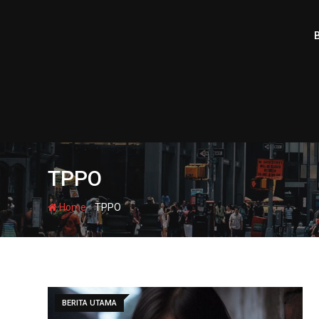
Skip
to
content
TPPO
-
Home
TPPO
BERITA UTAMA