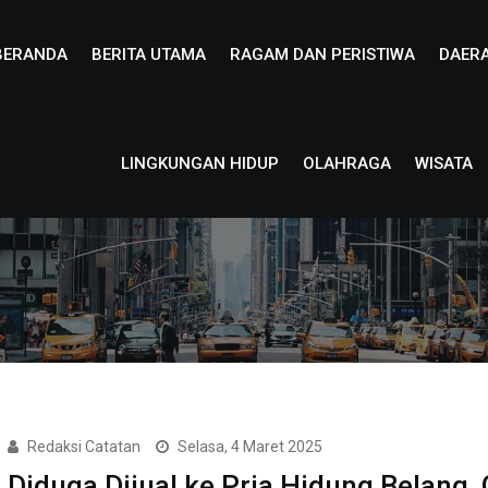
BERANDA
BERITA UTAMA
RAGAM DAN PERISTIWA
DAER
LINGKUNGAN HIDUP
OLAHRAGA
WISATA
Redaksi Catatan
Selasa, 4 Maret 2025
Diduga Dijual ke Pria Hidung Belang,