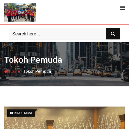
Skip
to
content
Tokoh Pemuda
-
Home
Tokoh Pemuda
BERITA UTAMA