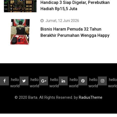
Handicap 3 Siap Digelar, Perebutkan
Hadiah Rp15,5 Juta
Jumat, 12 Juni 2026
Bisnis Haram Pemuda 32 Tahun
Berakhir Perumahan Wengga Happy
hello
hello
hello
hello
hello
hello
world
world
world
world
world
worl
© 2020 Barta. All Rights Reserved. by
RadiusTheme