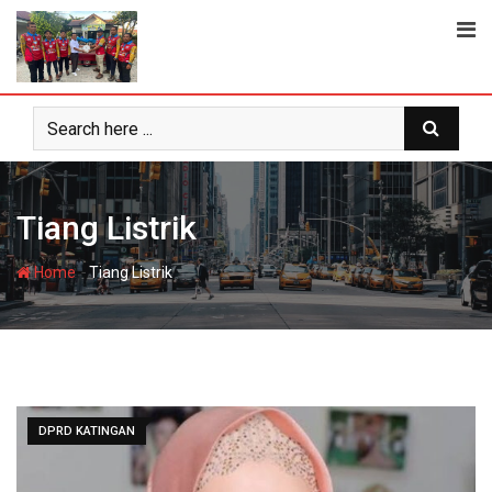
Skip
to
content
Tiang Listrik
-
Home
Tiang Listrik
DPRD KATINGAN