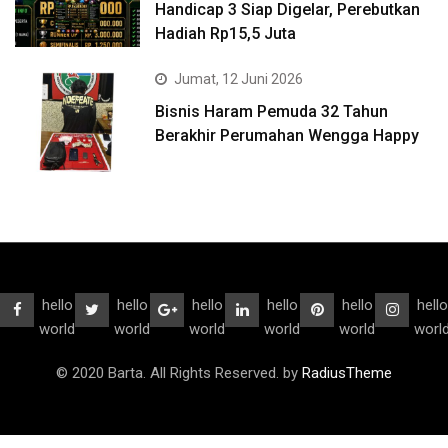
Handicap 3 Siap Digelar, Perebutkan
Hadiah Rp15,5 Juta
Jumat, 12 Juni 2026
Bisnis Haram Pemuda 32 Tahun
Berakhir Perumahan Wengga Happy
hello
hello
hello
hello
hello
hello
world
world
world
world
world
worl
© 2020 Barta. All Rights Reserved. by
RadiusTheme