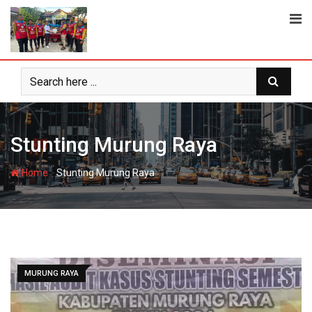
Skip
to
content
Stunting Murung Raya
-
Home
Stunting Murung Raya
MURUNG RAYA