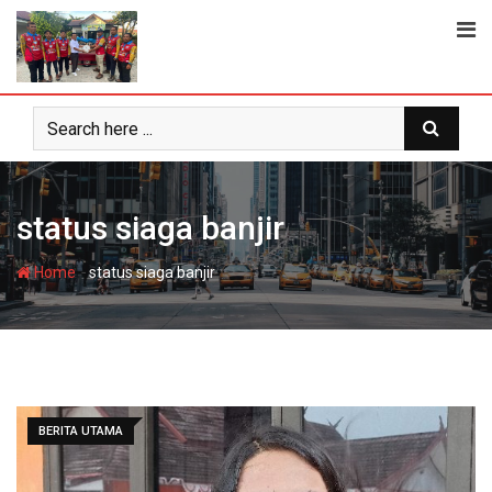
Skip
to
content
status siaga banjir
-
Home
status siaga banjir
BERITA UTAMA