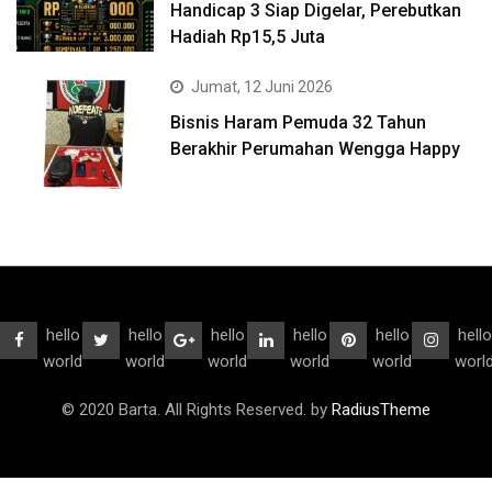
Handicap 3 Siap Digelar, Perebutkan
Hadiah Rp15,5 Juta
Jumat, 12 Juni 2026
Bisnis Haram Pemuda 32 Tahun
Berakhir Perumahan Wengga Happy
hello
hello
hello
hello
hello
hello
world
world
world
world
world
worl
© 2020 Barta. All Rights Reserved. by
RadiusTheme