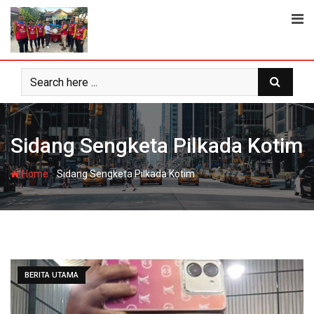
Skip
to
content
Sidang Sengketa Pilkada Kotim
-
Home
Sidang Sengketa Pilkada Kotim
BERITA UTAMA