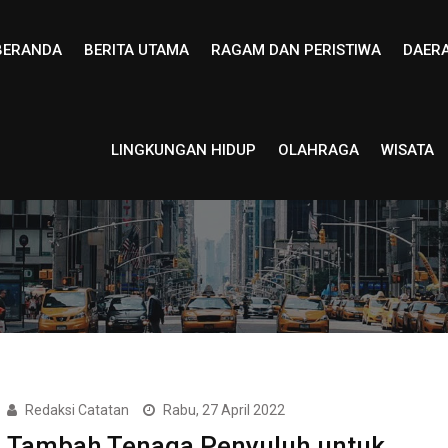
BERANDA
BERITA UTAMA
RAGAM DAN PERISTIWA
DAER
LINGKUNGAN HIDUP
OLAHRAGA
WISATA
Redaksi Catatan
Rabu, 27 April 2022
Tambah Tenaga Penyuluh untuk