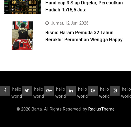
Handicap 3 Siap Digelar, Perebutkan
Hadiah Rp15,5 Juta
Jumat, 12 Juni 2026
Bisnis Haram Pemuda 32 Tahun
Berakhir Perumahan Wengga Happy
hello
hello
hello
hello
hello
hello
world
world
world
world
world
worl
© 2020 Barta. All Rights Reserved. by
RadiusTheme