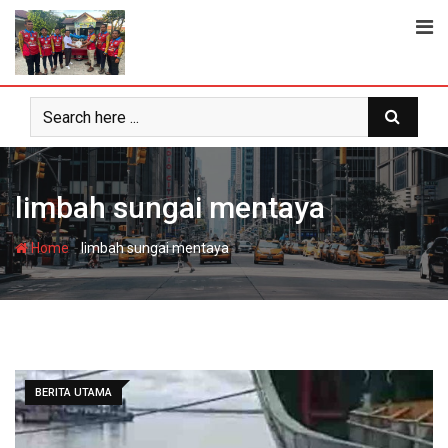
Skip
to
content
limbah sungai mentaya
-
Home
limbah sungai mentaya
BERITA UTAMA