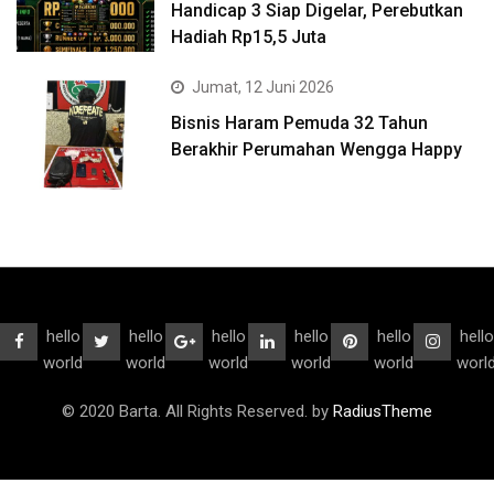
Handicap 3 Siap Digelar, Perebutkan
Hadiah Rp15,5 Juta
Jumat, 12 Juni 2026
Bisnis Haram Pemuda 32 Tahun
Berakhir Perumahan Wengga Happy
hello
hello
hello
hello
hello
hello
world
world
world
world
world
worl
© 2020 Barta. All Rights Reserved. by
RadiusTheme