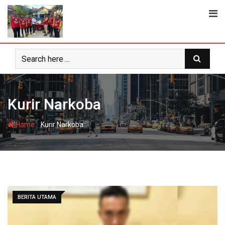
Skip
to
content
Kurir Narkoba
-
Home
Kurir Narkoba
BERITA UTAMA