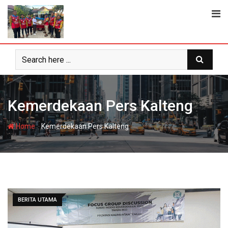
Skip
to
content
Kemerdekaan Pers Kalteng
-
Home
Kemerdekaan Pers Kalteng
BERITA UTAMA