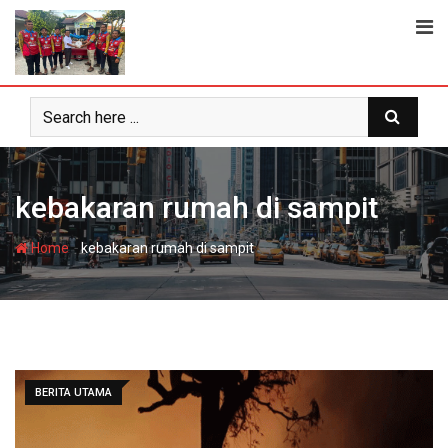
Skip
to
content
kebakaran rumah di sampit
-
Home
kebakaran rumah di sampit
BERITA UTAMA