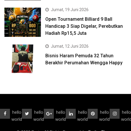
Jumat, 19 Juni 2026
Open Tournament Billiard 9 Ball
Handicap 3 Siap Digelar, Perebutkan
Hadiah Rp15,5 Juta
Jumat, 12 Juni 2026
Bisnis Haram Pemuda 32 Tahun
Berakhir Perumahan Wengga Happy
hello
hello
hello
hello
hello
hello
world
world
world
world
world
worl